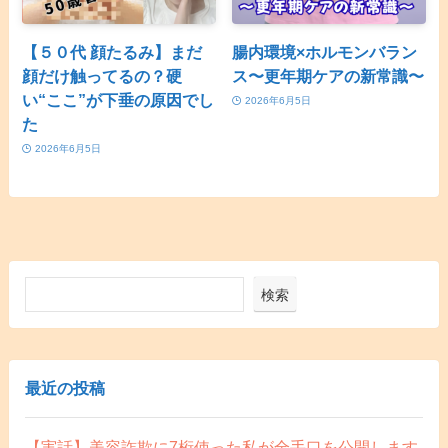
【５０代 顔たるみ】まだ
腸内環境×ホルモンバラン
顔だけ触ってるの？硬
ス〜更年期ケアの新常識〜
い“ここ”が下垂の原因でし
2026年6月5日
た
2026年6月5日
検索
最近の投稿
【実話】美容詐欺に7桁使った私が全手口を公開します